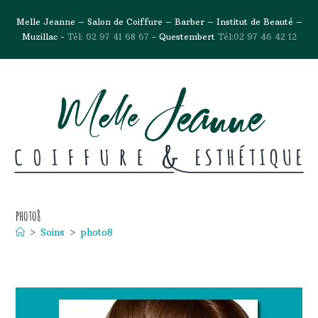
Melle Jeanne – Salon de Coiffure – Barber – Institut de Beauté –
Muzillac -
Tél: 02 97 41 68 67
- Questembert
Tél:02 97 46 42 12
photo8
>
Soins
>
photo8