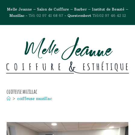
Melle Jeanne – Salon de Coiffure – Barber – Institut de Beauté –
Muzillac -
Tél: 02 97 41 68 67
- Questembert
Tél:02 97 46 42 12
coiffeuse muzillac
>
coiffeuse muzillac