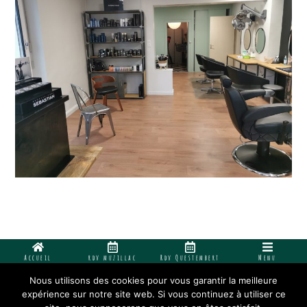
Accueil
rdv muzillac
Rdv Questembert
Menu
Nous utilisons des cookies pour vous garantir la meilleure
COPYRIGHT 2022 - MELLE JEANNE - SALON DE COIFFURE -
expérience sur notre site web. Si vous continuez à utiliser ce
MUZILLAC ET QUESTEMBERT