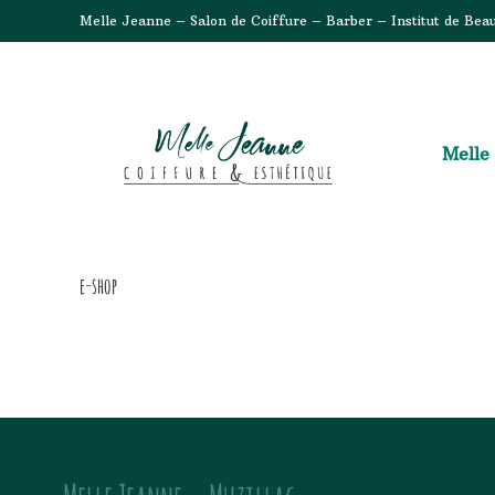
Melle Jeanne – Salon de Coiffure – Barber – Institut de Bea
Melle
e-shop