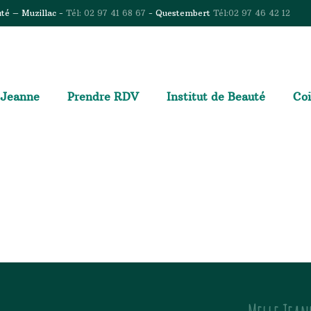
uté – Muzillac -
Tél: 02 97 41 68 67
- Questembert
Tél:02 97 46 42 12
 Jeanne
Prendre RDV
Institut de Beauté
Coi