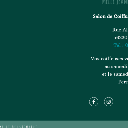
Melle Jean
Salon de Coiffu
Rue Al
56230
Tél :
0
Vos coiffeuses v
au samedi
et le same
– Fer
LAC ET QUESTEMBERT