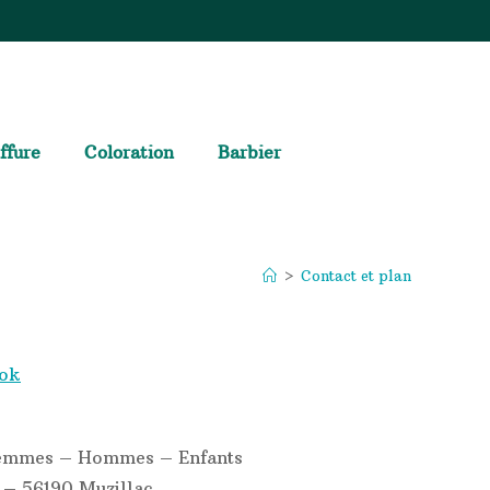
ffure
Coloration
Barbier
>
Contact et plan
ook
Femmes – Hommes – Enfants
 – 56190 Muzillac