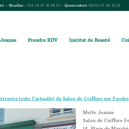
uté – Muzillac -
Tél: 02 97 41 68 67
- Questembert
Tél:02 97 46 42 12
 Jeanne
Prendre RDV
Institut de Beauté
Coi
trouvez toute l’actualité du Salon de Coiffure sur Faceb
Melle Jeanne
Salon de Coiffure 
14, Place du Marché