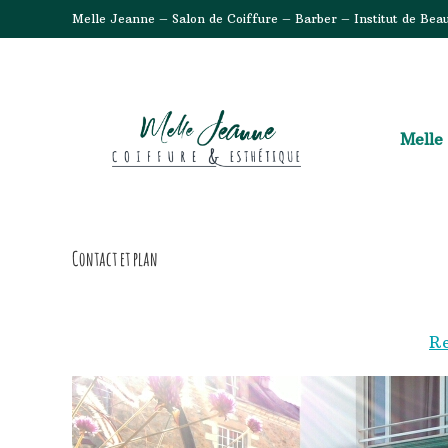
Melle Jeanne – Salon de Coiffure – Barber – Institut de Bea
Melle
Contact et plan
Re